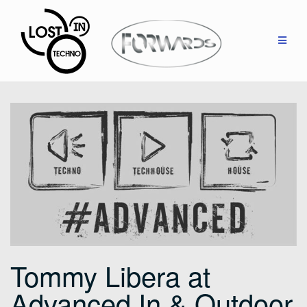
Zum
Inhalt
springen
Tommy Libera at
Advanced In & Outdoor