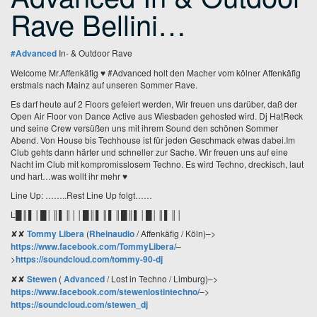
Rave Bellini…
#Advanced
In- & Outdoor Rave
Welcome Mr.Affenkäfig ♥ #Advanced holt den Macher vom kölner Affenkäfig
erstmals nach Mainz auf unseren Sommer Rave.
Es darf heute auf 2 Floors gefeiert werden, Wir freuen uns darüber, daß der
Open Air Floor von Dance Active aus Wiesbaden gehosted wird. Dj HatReck
und seine Crew versüßen uns mit ihrem Sound den schönen Sommer
Abend. Von House bis Techhouse ist für jeden Geschmack etwas dabei.
Im
Club gehts dann härter und schneller zur Sache. Wir freuen uns auf eine
Nacht im Club mit kompromisslosem Techno.
Es wird Techno, dreckisch, laut
und hart…was wollt ihr mehr ♥
Line Up: ……..Rest Line Up folgt……
L█║▌│█│║▌║││█║▌║▌║█║▌│█│║▌║│
✘✘
Tommy Libera
(
Rheinaudio
/ Affenkäfig / Köln)
–>
https://www.facebook.com/TommyLibera/
–
>
https://soundcloud.com/tommy-90-dj
✘✘
Stewen
(
Advanced
/ Lost in Techno / Limburg)
–>
https://www.facebook.com/stewenlostintechno/
–>
https://soundcloud.com/stewen_dj