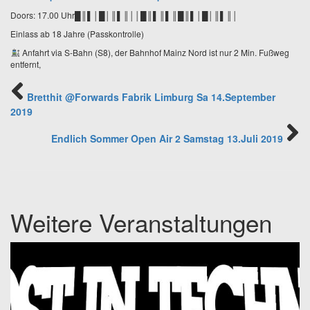
Doors: 17.00 Uhr
█║▌│█│║▌║││█║▌║▌║█║▌│█│║▌║│
Einlass ab 18 Jahre (Passkontrolle)
Anfahrt via S-Bahn (S8), der Bahnhof Mainz Nord ist nur 2 Min. Fußweg
entfernt,
Bretthit @Forwards Fabrik Limburg Sa 14.September
2019
Endlich Sommer Open Air 2 Samstag 13.Juli 2019