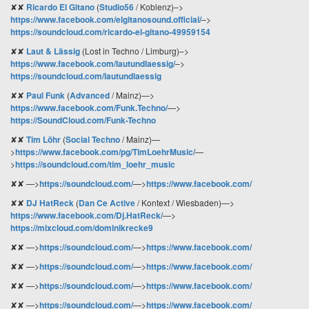
✘✘
Ricardo El Gitano
(
Studio56
/ Koblenz)
–>
https://www.facebook.com/elgitanosound.official/
–>
https://soundcloud.com/ricardo-el-gitano-49959154
✘✘
Laut & Lässig
(Lost in Techno / Limburg)
–>
https://www.facebook.com/lautundlaessig/
–>
https://soundcloud.com/lautundlaessig
✘✘
Paul Funk
(
Advanced
/ Mainz)
—>
https://www.facebook.com/Funk.Techno/
—>
https://SoundCloud.com/Funk-Techno
✘✘
Tim Löhr
(
Social Techno
/ Mainz)
—
>
https://www.facebook.com/pg/TimLoehrMusic/
—
>
https://soundcloud.com/tim_loehr_music
✘✘
—>
https://soundcloud.com/
—>
https://www.facebook.com/
✘✘
DJ HatReck
(
Dan Ce Active
/ Kontext / Wiesbaden)
—>
https://www.facebook.com/Dj.HatReck/
—>
https://mixcloud.com/dominikrecke9
✘✘
—>
https://soundcloud.com/
—>
https://www.facebook.com/
✘✘
—>
https://soundcloud.com/
—>
https://www.facebook.com/
✘✘
—>
https://soundcloud.com/
—>
https://www.facebook.com/
✘✘
—>
https://soundcloud.com/
—>
https://www.facebook.com/