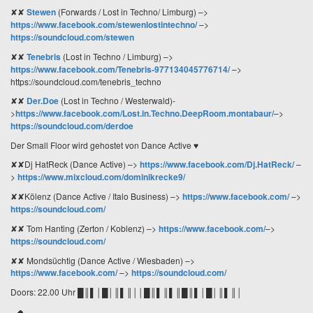
✘✘
Stewen
(Forwards / Lost in Techno/ Limburg)
–>
https://www.facebook.com/stewenlostintechno/
–>
https://soundcloud.com/stewen
✘✘
Tenebris
(Lost in Techno / Limburg)
–>
https://www.facebook.com/Tenebris-977134045776714/
–>
https://soundcloud.com/tenebris_techno
✘✘
Der.Doe
(Lost in Techno / Westerwald)
-
>
https://www.facebook.com/Lost.in.Techno.DeepRoom.montabaur/
–>
https://soundcloud.com/derdoe
Der Small Floor wird gehostet von Dance Active ♥
✘✘Dj HatReck (Dance Active)
–>
https://www.facebook.com/Dj.HatReck/
–
>
https://www.mixcloud.com/dominikrecke9/
✘✘Kölenz (Dance Active / Italo Business)
–>
https://www.facebook.com/
–>
https://soundcloud.com/
✘✘ Tom Hanting (Zerton / Koblenz)
–>
https://www.facebook.com/
–>
https://soundcloud.com/
✘✘ Mondsüchtig (Dance Active / Wiesbaden)
–>
https://www.facebook.com/
–>
https://soundcloud.com/
Doors: 22.00 Uhr
█║▌│█│║▌║││█║▌║▌║█║▌│█│║▌║│