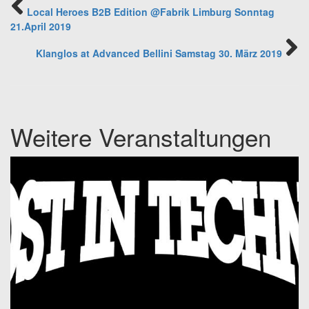
Local Heroes B2B Edition @Fabrik Limburg Sonntag
21.April 2019
Klanglos at Advanced Bellini Samstag 30. März 2019