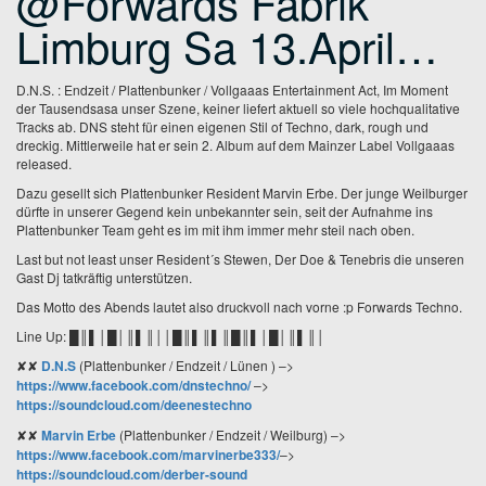
@Forwards Fabrik
Limburg Sa 13.April…
D.N.S. : Endzeit / Plattenbunker / Vollgaaas Entertainment Act, Im Moment
der Tausendsasa unser Szene, keiner liefert aktuell so viele hochqualitative
Tracks ab. DNS steht für einen eigenen Stil of Techno, dark, rough und
dreckig. Mittlerweile hat er sein 2. Album auf dem Mainzer Label Vollgaaas
released.
Dazu gesellt sich Plattenbunker Resident Marvin Erbe. Der junge Weilburger
dürfte in unserer Gegend kein unbekannter sein, seit der Aufnahme ins
Plattenbunker Team geht es im mit ihm immer mehr steil nach oben.
Last but not least unser Resident´s Stewen, Der Doe & Tenebris die unseren
Gast Dj tatkräftig unterstützen.
Das Motto des Abends lautet also druckvoll nach vorne :p Forwards Techno.
Line Up:
█║▌│█│║▌║││█║▌║▌║█║▌│█│║▌║│
✘✘
D.N.S
(Plattenbunker / Endzeit / Lünen )
–>
https://www.facebook.com/dnstechno/
–>
https://soundcloud.com/deenestechno
✘✘
Marvin Erbe
(Plattenbunker / Endzeit / Weilburg)
–>
https://www.facebook.com/marvinerbe333/
–>
https://soundcloud.com/derber-sound