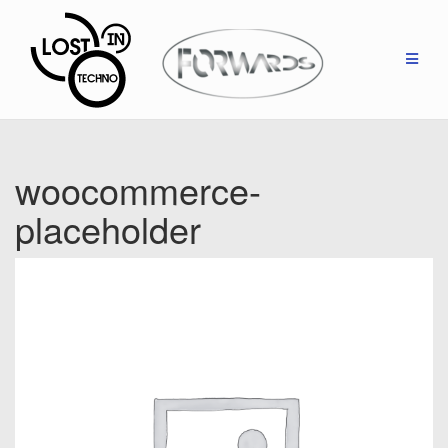
Zum
Inhalt
springen
woocommerce-
placeholder